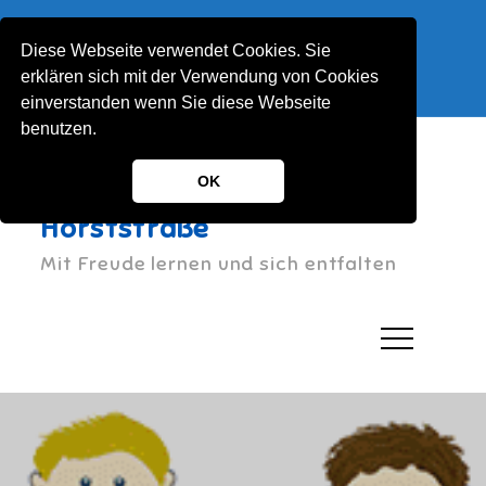
Skip
Horststraße 1, 51063 Köln
to
Diese Webseite verwendet Cookies. Sie
022122130030
content
erklären sich mit der Verwendung von Cookies
KGS-Horststrasse@stadt-koeln.de
einverstanden wenn Sie diese Webseite
benutzen.
OK
Katholische Grundschule
Horststraße
Mit Freude lernen und sich entfalten